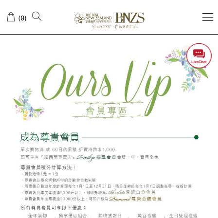
盡
(
)
0
享
會
員
尊
屬
禮
遇