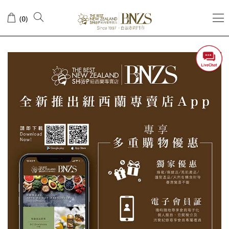
手
(
)
0
機
應
用
程
式