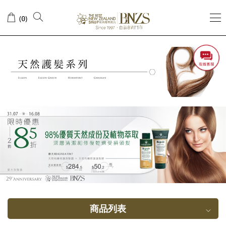
头
(
)
0
发
护
理
商品列表