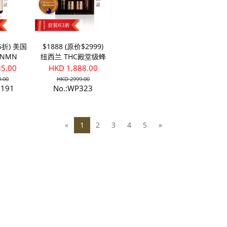
85折) 美国
$1888 (原价$2999)
NMN
纽西兰 THC殿堂级蜂
皇蜜活肌礼盒
85.00
HKD 1,888.00
.00
HKD 2999.00
1191
No.:WP323
«
1
2
3
4
5
»