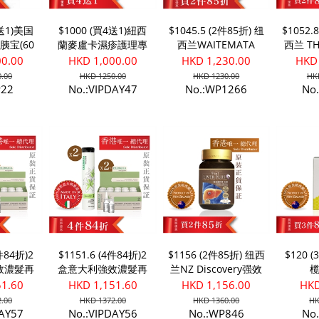
4送1)美国
$1000 (買4送1)紐西
$1045.5 (2件85折) 纽
$1052.
胰宝(60
蘭麥盧卡濕疹護理專
西兰WAITEMATA
西兰 T
家75g
UMF15+ 麦卢卡蜂蜜
紧敷
00.00
HKD 1,000.00
HKD 1,230.00
HKD 
(250g)
.00
HKD 1250.00
HKD 1230.00
HK
P22
No.:VIPDAY47
No.:WP1266
No
4件84折)2
$1151.6 (4件84折)2
$1156 (2件85折) 纽西
$120 
效濃髮再
盒意大利強效濃髮再
兰NZ Discovery强效
2支意大利
生精華素 + 2支意大利
护肝宝 9 in 1 (90粒)
51.60
HKD 1,151.60
HKD 1,156.00
HKD
盈洗髮露
女士濃髮豐盈洗髮露
.00
HKD 1372.00
HKD 1360.00
HK
DAY57
No.:VIPDAY56
No.:WP846
No