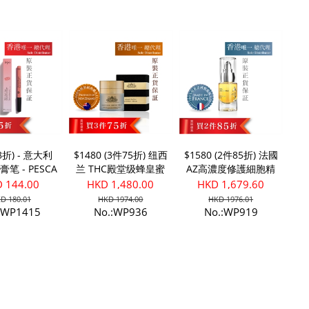
(8折) - 意大利
$1480 (3件75折) 纽西
$1580 (2件85折) 法國
膏笔 - PESCA
兰 THC殿堂级蜂皇蜜
AZ高濃度修護細胞精
活肌紧敷晚霜
華素
 144.00
HKD 1,480.00
HKD 1,679.60
D 180.01
HKD 1974.00
HKD 1976.01
:WP1415
No.:WP936
No.:WP919