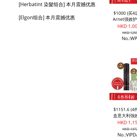
[Herbatint 染髮组合] 本月震撼优惠
$1000 (买
[Elgon组合] 本月震撼优惠
Arnet强效护
粒)
HKD 1,0
HKD 1250
No.:W
$1151.6 (
盒意大利強
生精華素 + 
HKD 1,1
男士濃髮豐
HKD 1372
No.:VIP