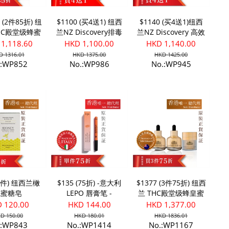
8 (2件85折) 纽
$1100 (买4送1) 纽西
$1140 (买4送1)纽西
HC殿堂级蜂蜜
兰NZ Discovery排毒
兰NZ Discovery 高效
活肌紧敷晚霜
降酸苹果醋 [超浓缩]1
卵磷脂 (120粒)
1,118.60
HKD 1,100.00
HKD 1,140.00
升
D 1316.01
HKD 1375.00
HKD 1425.00
.:WP852
No.:WP986
No.:WP945
(3件) 纽西兰橄
$135 (75折) -意大利
$1377 (3件75折) 纽西
榄蜜糖皂
LEPO 唇膏笔 -
兰 THC殿堂级蜂皇蜜
CORALLO
活肌精华 * 2 + 蜂皇
 120.00
HKD 144.00
HKD 1,377.00
蜜活肌紧敷日霜
D 150.00
HKD 180.01
HKD 1836.01
.:WP843
No.:WP1414
No.:WP1167