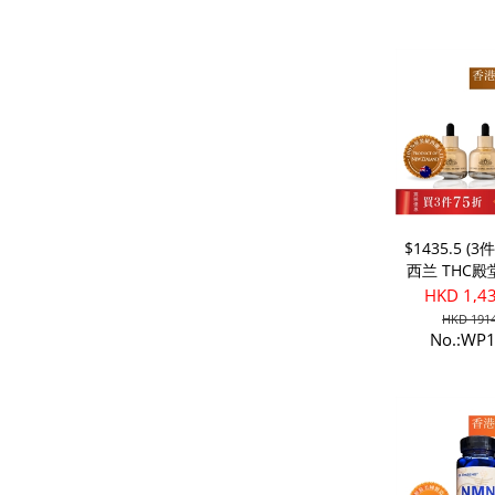
$1435.5 (3
西兰 THC
蜜活肌精华 * 
HKD 1,4
皇蜜活肌紧
HKD 1914
No.:WP