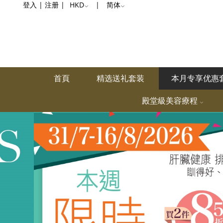
本
登入
|
注册
|
HKD
|
简体
月
专
享
首頁
精选送礼套装
本月专享优惠
优
惠
殿堂級美容療程
套
装