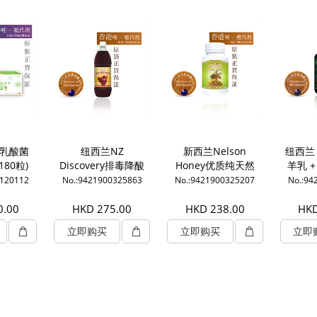
乳酸菌
纽西兰NZ
新西兰Nelson
纽西兰 
80粒)
Discovery排毒降酸
Honey优质纯天然
羊乳 
苹果醋 [超浓缩]1升
花粉(100粒)
9120112
No.:9421900325863
No.:9421900325207
No.:94
0.00
HKD 275.00
HKD 238.00
HKD
立即购买
立即购买
立即