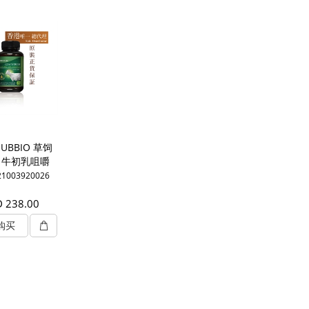
UBBIO 草饲
+ 牛初乳咀嚼
片
21003920026
 238.00
购买