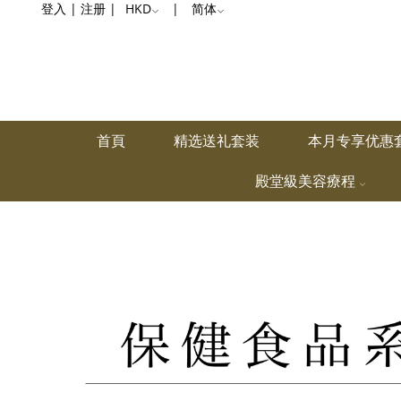
肠
登入
|
注册
|
HKD
|
简体
道
健
康
首頁
精选送礼套装
本月专享优惠
殿堂級美容療程