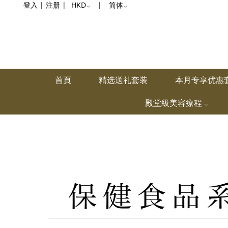
螺
登入
|
注册
|
HKD
|
简体
旋
藻
首頁
精选送礼套装
本月专享优惠
殿堂級美容療程