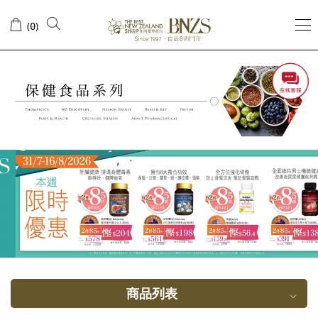
锯
(
)
0
棕
榈
商品列表