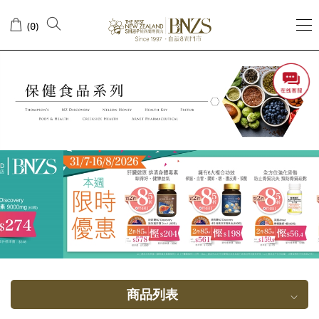
辅
(
)
0
酶
10
商品列表