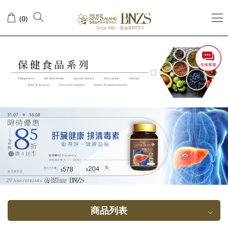
甲
(
)
0
壳
素
商品列表