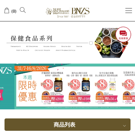
奶
(
)
0
蓟
商品列表