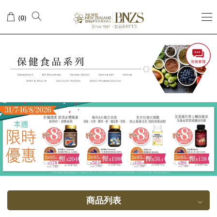
保
(
)
0
健
需
要
商品列表