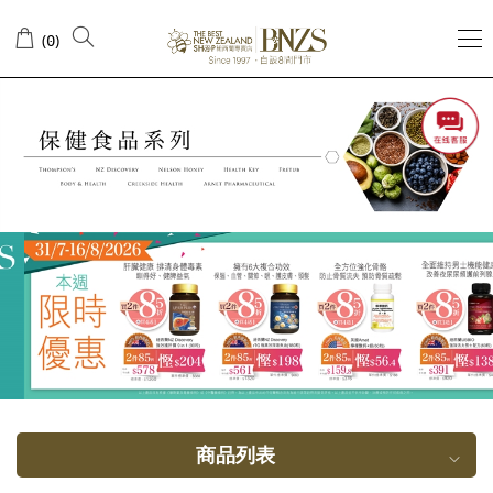
肝
(
)
0
脏
健
康
商品列表