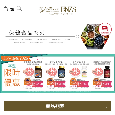
杞
(
)
0
子
商品列表