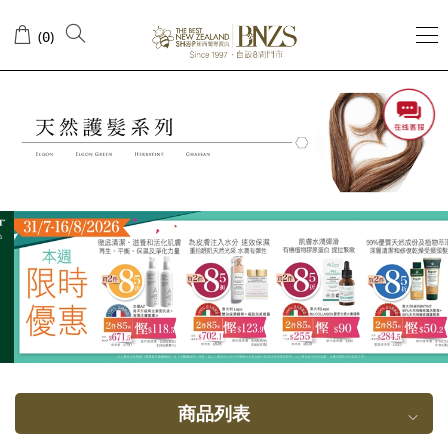
头
(
)
0
发
再
生
护
理
商品列表