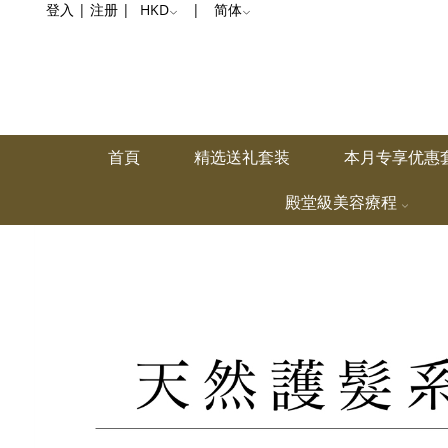
头
登入
|
注册
|
HKD
|
简体
发
造
型
首頁
精选送礼套装
本月专享优惠
殿堂級美容療程