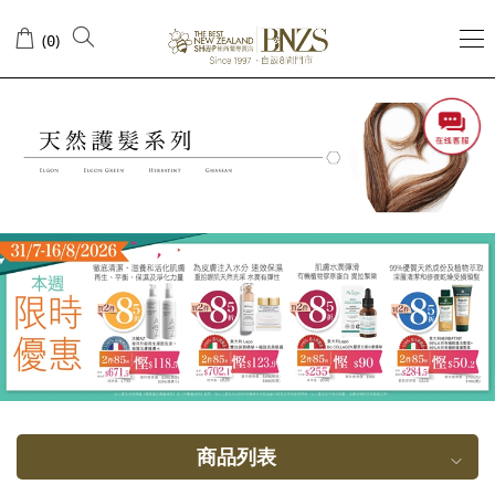
严
(
)
0
重
受
损
发
质
商品列表