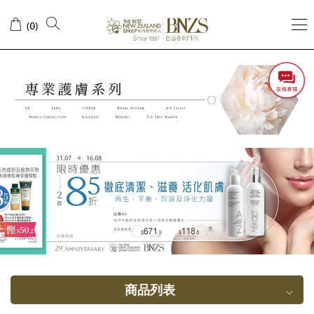
眼
(
)
0
部
及
唇
部
护
理
商品列表