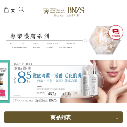
套
(
)
0
装
商品列表