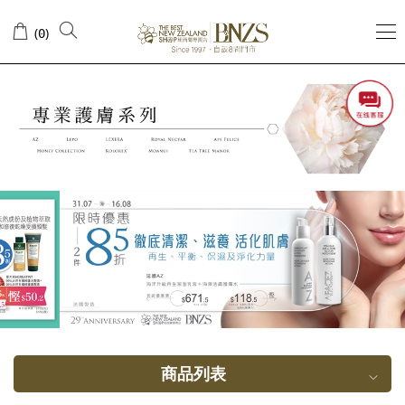
有
(
)
0
机
肌
肤
护
理
商品列表