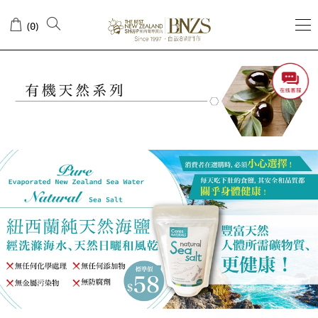
外
(
)
0
用
身
体
护
理