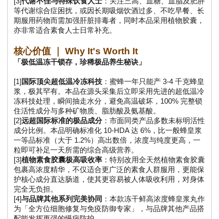
[3]
代谢不佳与特殊饮食人士
：关注三高、血糖、血脂及肥胖
等代谢综合症困扰，或因长期吸烟饮酒过多、不吃早餐、长
期服用药物而需加强肝脏排毒者，同时本品采用植物胶囊，
亦非常适合素食人士日常补充。
核心价值 ｜ Why It's Worth It
「极低温冻干锁存，珍稀极品养生秘诀」
[1]
国际顶尖超低温冷冻科技
：蜜蜂一年只能产 3-4 千克蜂皇
浆，极其罕有。本品在源头采集后立即采用先进的超低温冷
冻科技处理，瞬间抽走水分，避免高温破坏，100% 完整锁
住活性成分与多种矿物质、脂肪酸及氨基酸。
[2]
远超国际标准的极品成分
：市面同类产品多数未标明活性
成分比例。本品明确标准化 10-HDA 达 6%，比一般蜂皇浆
一等品标准（大于 1.2%）高出数倍，浓度与纯度更高，一
粒即可补足一天所需的综合高级营养。
[3]
植物素食胶囊极高吸收率
：特别改用全天然植物素食胶囊
包裹高浓度精华，不仅适合更广泛的素食人群服用，更能保
护核心成分直达肠道，使其更容易被人体吸收利用，对身体
完全无负担。
[4]
与品牌其他系列完美协同
：本款冻干鲜高浓度蜂皇浆丸作
为「全方位细胞修复与免疫防御专家」，与品牌其他产品搭
配能发挥更强的慢病防护。