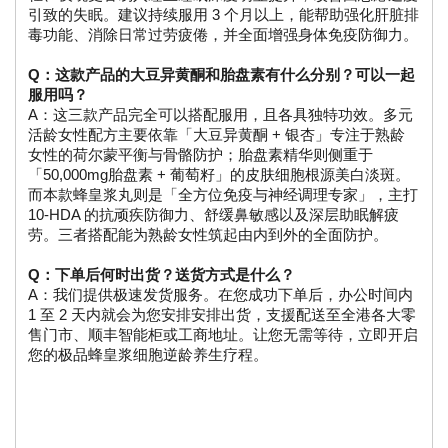
引致的失眠。建议持续服用 3 个月以上，能帮助强化肝脏排
毒功能、消除日常过劳疲倦，并全面增强身体免疫防御力。
Q：这款产品的大豆异黄酮和胎盘素有什么分别？可以一起
服用吗？
A：这三款产品完全可以搭配服用，且各具独特功效。多元
活龄女性配方主要依靠「大豆异黄酮 + 银杏」专注于熟龄
女性的荷尔蒙平衡与骨骼防护；胎盘素精华则侧重于
「50,000mg胎盘素 + 葡萄籽」的皮肤细胞根源美白淡斑。
而本款蜂皇浆丸则是「全方位免疫与神经调理专家」，主打 
10-HDA 的抗顽疾防御力、舒缓鼻敏感以及深层助眠解疲
劳。三者搭配能为熟龄女性筑起由内到外的全面防护。
Q：下单后何时出货？送货方式是什么？
A：我们提供极速发货服务。在您成功下单后，办公时间内 
1 至 2 天内就会为您安排安排出货，支援配送至全港各大零
售门市、顺丰智能柜或工商地址。让您无需等待，立即开启
您的极品蜂皇浆细胞逆龄养生疗程。