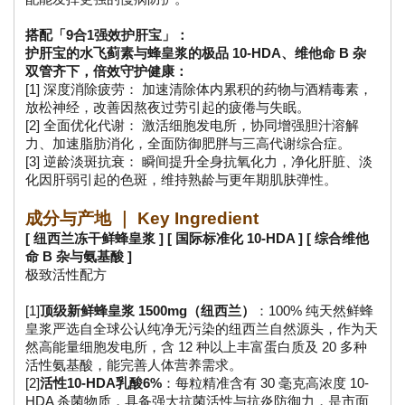
搭配「9合1强效护肝宝」：
护肝宝的水飞蓟素与蜂皇浆的极品 10-HDA、维他命 B 杂
双管齐下，倍效守护健康：
[1] 深度消除疲劳： 加速清除体内累积的药物与酒精毒素，
放松神经，改善因熬夜过劳引起的疲倦与失眠。
[2] 全面优化代谢： 激活细胞发电所，协同增强胆汁溶解
力、加速脂肪消化，全面防御肥胖与三高代谢综合症。
[3] 逆龄淡斑抗衰： 瞬间提升全身抗氧化力，净化肝脏、淡
化因肝弱引起的色斑，维持熟龄与更年期肌肤弹性。
成分与产地 ｜ Key Ingredient
[ 纽西兰冻干鲜蜂皇浆 ] [ 国际标准化 10-HDA ] [ 综合维他
命 B 杂与氨基酸 ]
极致活性配方
[1]
顶级新鲜蜂皇浆 1500mg（纽西兰）
：100% 纯天然鲜蜂
皇浆严选自全球公认纯净无污染的纽西兰自然源头，作为天
然高能量细胞发电所，含 12 种以上丰富蛋白质及 20 多种
活性氨基酸，能完善人体营养需求。
[2]
活性10-HDA乳酸6%
：每粒精准含有 30 毫克高浓度 10-
HDA 杀菌物质，具备强大抗菌活性与抗炎防御力，是市面