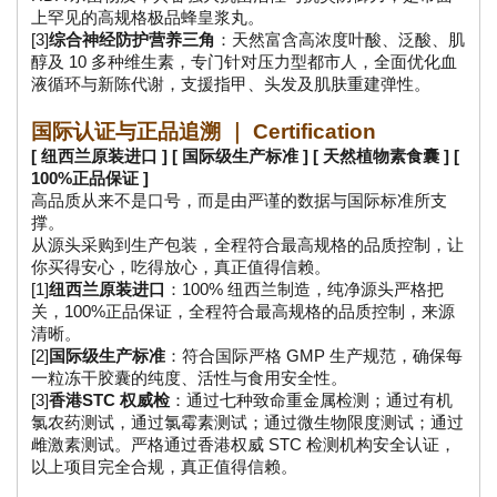
上罕见的高规格极品蜂皇浆丸。
[3]
综合神经防护营养三角
：天然富含高浓度叶酸、泛酸、肌
醇及 10 多种维生素，专门针对压力型都市人，全面优化血
液循环与新陈代谢，支援指甲、头发及肌肤重建弹性。
国际认证与正品追溯 ｜ Certification
[ 纽西兰原装进口 ] [ 国际级生产标准 ] [ 天然植物素食囊 ] [ 
100%正品保证 ]
高品质从来不是口号，而是由严谨的数据与国际标准所支
撑。
从源头采购到生产包装，全程符合最高规格的品质控制，让
你买得安心，吃得放心，真正值得信赖。
[1]
纽西兰原装进口
：100% 纽西兰制造，纯净源头严格把
关，100%正品保证，全程符合最高规格的品质控制，来源
清晰。
[2]
国际级生产标准
：符合国际严格 GMP 生产规范，确保每
一粒冻干胶囊的纯度、活性与食用安全性。
[3]
香港STC 权威检
：通过七种致命重金属检测；通过有机
氯农药测试，通过氯霉素测试；通过微生物限度测试；通过
雌激素测试。严格通过香港权威 STC 检测机构安全认证，
以上项目完全合规，真正值得信赖。