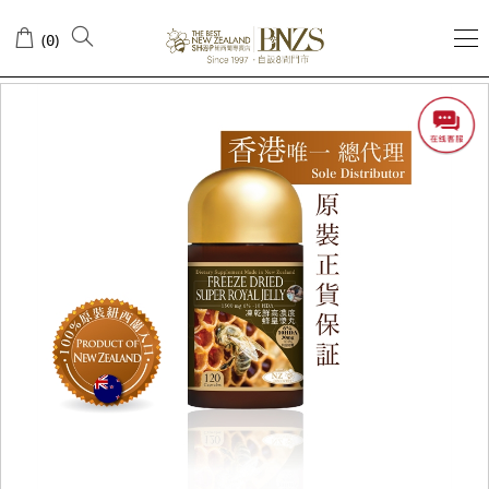
(
)
0