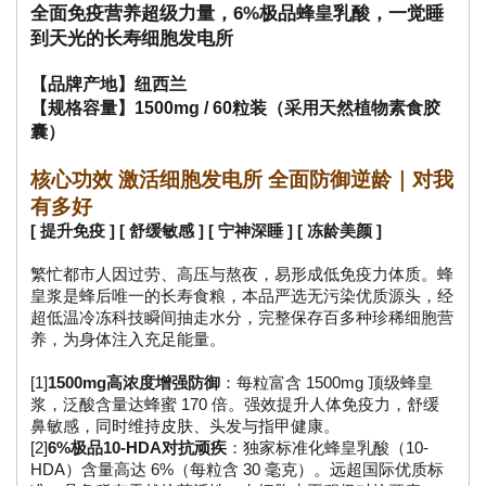
全面免疫营养超级力量，6%极品蜂皇乳酸，一觉睡
到天光的长寿细胞发电所
【品牌产地】纽西兰
【规格容量】1500mg / 60粒装（采用天然植物素食胶
囊）
核心功效 激活细胞发电所 全面防御逆龄｜对我
有多好
[ 提升免疫 ] [ 舒缓敏感 ] [ 宁神深睡 ] [ 冻龄美颜 ]
繁忙都市人因过劳、高压与熬夜，易形成低免疫力体质。蜂
皇浆是蜂后唯一的长寿食粮，本品严选无污染优质源头，经
超低温冷冻科技瞬间抽走水分，完整保存百多种珍稀细胞营
养，为身体注入充足能量。
[1]
1500mg高浓度增强防御
：每粒富含 1500mg 顶级蜂皇
浆，泛酸含量达蜂蜜 170 倍。强效提升人体免疫力，舒缓
鼻敏感，同时维持皮肤、头发与指甲健康。
[2]
6%极品10-HDA对抗顽疾
：独家标准化蜂皇乳酸（10-
HDA）含量高达 6%（每粒含 30 毫克）。远超国际优质标