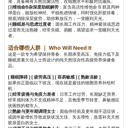
准，具备稀有天然抗菌活性，在细胞水平积极对抗顽疾。
[3]
维他命B杂深度助眠解劳
：富含高活性维他命 B 群及丙种
球蛋白，能放松神经、平稳焦虑情绪，同时强化肝脏排毒，
彻底消除深层疲劳，助你释放压力，一觉睡到天光。
[4]
睡眠差与思虑过度者
：因长期工作压力、精神紧张或思虑
过度而无法熟睡，经常失眠、易醒，渴望追求一觉睡到天光
者。
适合哪些人群 ｜ Who Will Need It
这是一款专为希望保持青春、长期承受高压、免疫力低下及
睡眠质素欠佳人士而设计的纯天然综合性高级营养保健食
品。
[ 睡眠障碍 ] [ 疲劳高压 ] [ 容易敏感 ] [ 熟龄冻龄 ]
如果你正面临以下状况，现在就是最佳的细胞营养补给时
机：
[1]
经常疲倦与免疫力差者
：日常工作过劳、长期缺乏营养、
经常感到体力不支或精神不足，且饱受季节转变、鼻敏感症
状困扰的都市人。
[2]
熟龄与更年期调理女士
：面临停经前及更年期不适症状，
或因年龄增长导致皮肤状况欠佳、失去弹性，急需补充天然
胶原蛋白的女士。