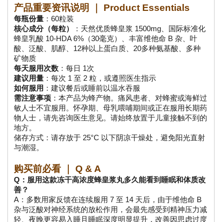
产品重要资讯说明 ｜ Product Essentials
每瓶份量
：60粒装
核心成分（每粒）
：天然优质蜂皇浆 1500mg、国际标准化
蜂皇乳酸 10-HDA 6%（30毫克）、丰富维他命 B 杂、叶
酸、泛酸、肌醇、12种以上蛋白质、20多种氨基酸、多种
矿物质
每天服用次数
：每日 1次
建议用量
：每次 1 至 2 粒，或遵照医生指示
如何服用
：建议餐后或睡前以温水吞服
需注意事项
：本产品为蜂产物。痛风患者、对蜂蜜或海鲜过
敏人士不宜服用。怀孕期、母乳喂哺期间或正在服用长期药
物人士，请先咨询医生意见。请始终放置于儿童接触不到的
地方。
储存方式：请存放于 25°C 以下阴凉干燥处，避免阳光直射
与潮湿。
购买前必看 ｜ Q & A
Q：服用这款冻干高浓度蜂皇浆丸多久能看到睡眠和体质改
善？
A：多数用家反馈在连续服用 7 至 14 天后，由于维他命 B 
杂与泛酸对神经系统的放松作用，会最先感受到精神压力减
轻、夜晚更容易入睡且睡眠深度明显提升，改善因思虑过度