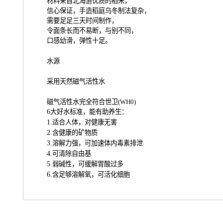
材料来自北海道优质的稻米，
信心保证，手造稻庭乌冬制法复杂，
需要足足三天时间制作，
令面条长而不易断，与别不同，
口感幼滑，弹性十足。
水源
采用天然磁气活性水
磁气活性水完全符合世卫
(WH0)
6
大好水标准，能有助养生：
1.
适合人体，对健康无害
2.
含健康的矿物质
3.
溶解力强，可加速体内毒素排泄
4.
可清除自由基
5.
弱碱性，可缓解胃酸过多
6.
含足够溶解氧，可活化细胞