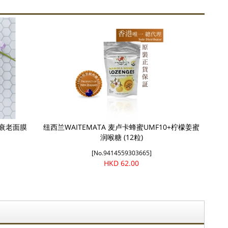
抗衰老面膜
纽西兰WAITEMATA 麦卢卡蜂蜜UMF10+柠檬姜蜜
润喉糖 (12粒)
[No.9414559303665]
HKD 62.00