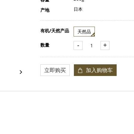
日本
产地
有机/天然产品
天然品
-
+
数量