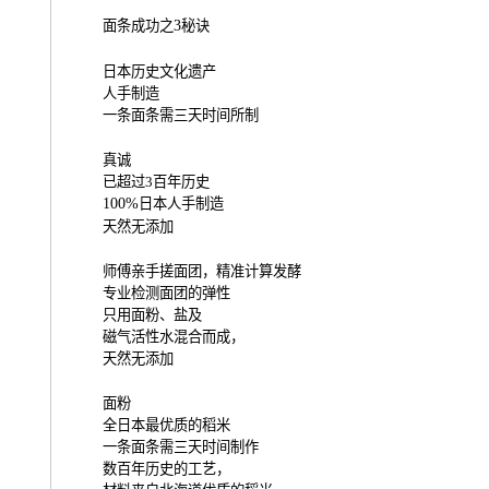
面条成功之
3
秘诀
日本历史文化遗产
人手制造
一条面条需三天时间所制
真诚
已超过
3
百年历史
100%
日本人手制造
天然无添加
师傅亲手搓面团，精准计算发酵
专业检测面团的弹性
只用面粉、盐及
磁气活性水混合而成，
天然无添加
面粉
全日本最优质的稻米
一条面条需三天时间制作
数百年历史的工艺，