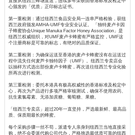
直接从纽西兰蜂场直送，连续多年荣获由香港标准及检定中
心颁发的「优质」正印标志证书。
第一重检测：通过纽西兰食品安全局一连串严格检验，获纽
西兰政府颁发AMHA-UMF专业安全认证。 「独特麦卢卡因
子蜂蜜协会Unique Manuka Factor Honey Association」是
纽西兰权威组织，对UMF麦卢卡蜂蜜有严格监控，UMF这
个注册商标是可靠的标志，有绝对的品质保证。
第二重检测：为确保运送至香港的麦卢卡蜂蜜没有在运送过
程中流失任何麦芦卡独特因子（UMF）。纽西兰专卖店会
以抽样方式选出部份麦卢卡蜂蜜，再次送往纽西兰专业化验
所再次进行检测。
第三重检测：委托本港具有极高权威性的香港标准及检定中
心，再次为产品进行多项严格审核测试，确保不使用农药、
抗生素氯霉素、无添加蔗糖、葡萄糖、果糖。
「纽西兰专卖店」超过20年一直坚持，严选最新鲜、最高品
质、保质期最长的蜂蜜。
每个采购步骤一丝不苟，派遣专人亲身到纽西兰当地直接采
购，绝不会委派代购公司代办，严格挑选最优质可靠的纽西