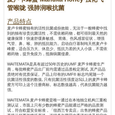
管喉咙 强肺润喉抗菌
产品特点
麦卢卡蜂蜜独有的活性抗菌成份效能，无法于一般蜂蜜中找
到的独有珍贵抗菌活性，不需依赖药物，都可得到最天然的
健康保障！快速舒缓鼻敏感、 胃痛、伤风感冒征状，增强
气管、鼻、喉、肺的抵抗能力。启动自疗基制纯天然麦卢卡
峰蜜，适合压力大、休息少、抵抗力差的大人小孩，不需依
赖药物，提升免疫力，抵御病菌侵袭。
WAITEMATA是具有超过50年历史的UMF 麦芦卡蜂蜜生产
商，每批蜂蜜产品出厂前均需通过品质检定测试, 其产品品
质绝对有优质保证。产品上印有的UMF® 标志均尾随一个
抗菌活性强度的数值, 只有抗菌活性强度达5以上的麦芦卡蜂
蜜方可印上这个注册商标。标志数值越高，代表抗菌能力越
强。
WAITEMATA 麦卢卡蜂蜜是唯一通过在本地独立机构三重检
测认证，市面上只有少数的蜂蜜产品能通过严格的品质测
试，符合欧盟安全标准，「纽西兰专卖店」出售的蜂蜜产品