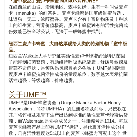
「蜜中极品」麦卢卡蜂蜜 MANUKA HONEY
在纽西兰的山坡、沿海地区、森林边缘，生有一种叫做麦卢
卡（manuka）的红茶树。麦卢卡蜂蜜是国宝级制蜜首选，
味道独一无二，浓醇蜜香。麦卢卡含有丰富矿物质及十种以
上的维生素，营养价值极高。麦卢卡蜂蜜独有的活性抗菌成
份效能已被全球公认，无法于一般蜂蜜中找到。
纽西兰麦卢卡蜂蜜 - 大自然厚赐给人类的特别礼物「蜜中极
品」
纽西兰Waikato大学研究证实活性麦卢卡蜂蜜的独特抗菌因
子能抑制细菌繁殖，有助维持呼吸系统健康，舒缓鼻敏感及
胃部不适症状，是预防伤风感冒的必备品！ UMF是国际量
度麦卢卡蜂蜜抗菌活性成份的量度单位，数字越大表示抗菌
活性越强，等级越高，价格越贵。
关于UMF™
UMF™是UMF蜂蜜协会（Unique Manuka Factor Honey 
Association，简称UMFHA）的注册名称及商标，只授权在
其严格评核及规管下生产出达到标准的活性麦芦卡蜂蜜供货
商，而Waitemata 是协会成员之一，注册编号是1014。每瓶
麦芦卡蜂蜜产品上印有UMF™标记，是代表其活性成分指
数，只有活性程度达5或以上的麦芦卡蜂蜜方可配上这个 世