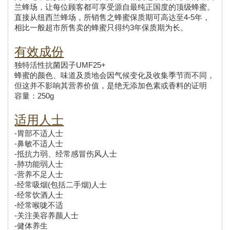
兰蜂场，让每位顾客都可享受源自最纯正国度的顶级蜂蜜。
直接从纽西兰蜂场，所销售之蜂蜜保质期可高达至4-5年，
相比一般超市所售卖的蜂蜜只得约3年保质期为长。
有效成份
独特活性抗菌因子UMF25+
蜂蜜的颜色、味道及质地会因气候变化及收集季节而不同，
但这并不影响其营养价值，是绝无添加色素或香料的证明
容量：250g
适用人士
-胃部不适人士
-鼻敏不适人士
-抵抗力弱、经常感冒伤风人士
-肺功能弱人士
-营养不足人士
-经常吸烟(包括二手烟)人士
-经常饮酒人士
-经常喉咙不适
-关注美容养颜人士
-健体养生