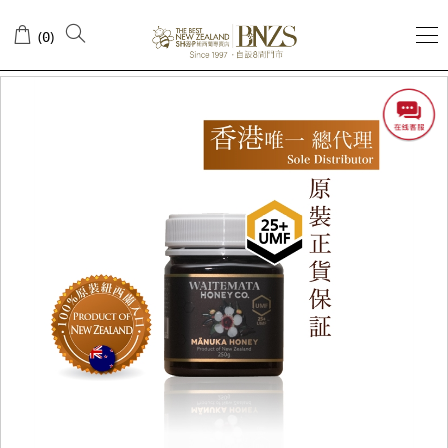
(
)
0