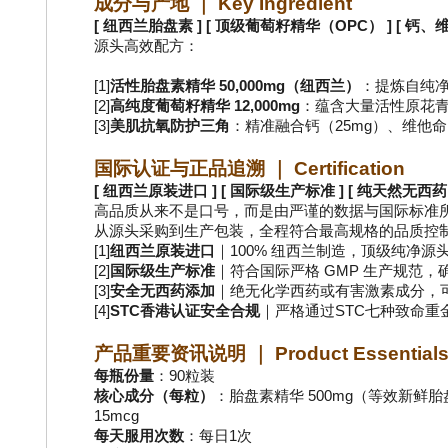
成分与产地 ｜ Key Ingredient
[ 纽西兰胎盘素 ] [ 顶级葡萄籽精华（OPC） ] [ 钙、
源头高效配方：
[1]
活性胎盘素精华 50,000mg（纽西兰）
：提炼自纯净
[2]
高纯度葡萄籽精华 12,000mg
：蕴含大量活性原花青
[3]
美肌抗氧防护三角
：精准融合钙（25mg）、维他命
国际认证与正品追溯 ｜ Certification
[ 纽西兰原装进口 ] [ 国际级生产标准 ] [ 纯天然无西药 ]
高品质从来不是口号，而是由严谨的数据与国际标准
从源头采购到生产包装，全程符合最高规格的品质控
[1]
纽西兰原装进口
｜100% 纽西兰制造，顶级纯净
[2]
国际级生产标准
｜符合国际严格 GMP 生产规范
[3]
安全无西药添加
｜绝无化学西药或有害激素成分，
[4]
STC香港认证安全合规
｜严格通过STC七种致命
产品重要资讯说明 ｜ Product Essential
每瓶份量
：90粒装
核心成分（每粒）
：胎盘素精华 500mg（等效新鲜胎盘5
15mcg
每天服用次数
：每日1次