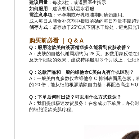
建议用量
：每次2粒，或遵照医生指示
如何服用
：建议餐后以温水吞服
需注意事项
：怀孕期或母乳喂哺期间请勿服用。
成人每日从膳食补充剂中摄取的硒的每日剂量不应超过1
储存方式
：请存放于25°C以下阴凉干燥处，避免阳
购买前必看 ｜ Q & A
Q：服用这款美白淡斑精华多久能看到皮肤改善？
A：皮肤的自然代谢周期约为 28 天。多数用家反馈
及抚平细纹的效果，建议持续服用 3 个月以上，让
Q：这款产品和一般的维他命C美白丸有什么区别？
A：一般美白丸多数仅靠维他命 C 抑制表面黑色素，
的 20 倍，能从细胞根源清除自由基；再配合高达 5
Q：下单后何时出货？可以用什么方式送达？
A：我们提供极速发货服务！在您成功下单后，办公时
的细胞逆龄美肌疗程。