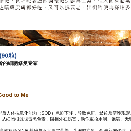
90粒)
肌龄的细胞修复专家
d to Me
岁后人体抗氧化能力（SOD）急剧下降，导致色斑、皱纹及暗哑现形
，从细胞根源阻击黑色素，阻挡外在伤害，助你重拾水润、饱满、无
高效补给 SA 氨基酸与五大必需营养，为细胞注氧、促进新陈代谢