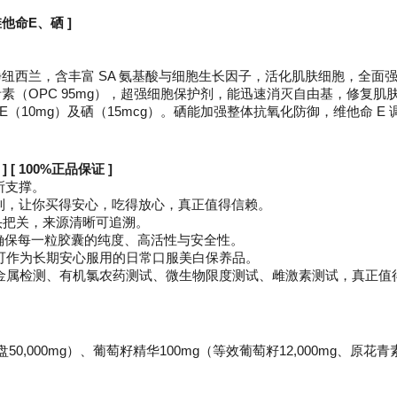
维他命E、硒 ]
纽西兰，含丰富 SA 氨基酸与细胞生长因子，活化肌肤细胞，全面
素（OPC 95mg），超强细胞保护剂，能迅速消灭自由基，修复肌
E（10mg）及硒（15mcg）。硒能加强整体抗氧化防御，维他命 
 [ 100%正品保证 ]
所支撑。
制，让你买得安心，吃得放心，真正值得信赖。
源头把关，来源清晰可追溯。
，确保每一粒胶囊的纯度、高活性与安全性。
可作为长期安心服用的日常口服美白保养品。
重金属检测、有机氯农药测试、微生物限度测试、雌激素测试，真正值
s
0,000mg）、葡萄籽精华100mg（等效葡萄籽12,000mg、原花青素 O