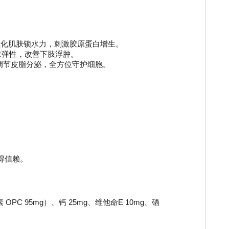
强化肌肤锁水力，刺激胶原蛋白增生。
肤弹性，改善下肢浮肿。
E 调节皮脂分泌，全方位守护细胞。
得信赖。
PC 95mg）、钙 25mg、维他命E 10mg、硒 