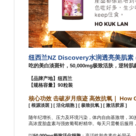
纽西兰NZ Discovery水润透亮美肌素 (
吃的美白淡斑针，50,000mg极致活肤，逆转
【品牌产地】纽西兰
【规格容量】90粒装
核心功效 击破岁月痕迹 高效抗氧｜ How Goo
[ 根源淡斑 ] [ 活化细胞 ] [ 极致抗氧 ] [ 激活胶原 ]
随年纪增长、压力及环境污染，体内自由基激增，30
高浓度胎盘素与强效葡萄籽精华。每天只需餐后服用
[1]
50,000mg极致活化细胞
：高活性胎盘素生长因子，