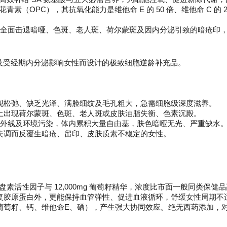
原花青素（OPC），其抗氧化能力是维他命 E 的 50 倍、维他命 C
，全面击退暗哑、色斑、老人斑、荷尔蒙斑及因内分泌引致的暗疮印
及受经期内分泌影响女性而设计的极致细胞逆龄补充品。
：
现松弛、缺乏光泽、满脸细纹及毛孔粗大，急需细胞级深度滋养。
上出现荷尔蒙斑、色斑、老人斑或皮肤油脂失衡、色素沉殿。
紫外线及环境污染，体内累积大量自由基，肤色暗哑无光、严重缺水
失调而反覆生暗疮、留印、皮肤质素不稳定的女性。
珍伤胎盘素活性因子与 12,000mg 葡萄籽精华，浓度比市面一般同类
复胶原蛋白外，更能保持血管弹性、促进血液循环，舒缓女性周期不
葡萄籽、钙、维他命E、硒），产生强大协同效应。绝无西药添加，