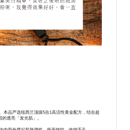
。本品严选纽西兰顶级5合1高活性黄金配方，结合超
瑕的透亮「发光肌」。
，由内而外撑起肌肤弹性，抚平皱纹、收细毛孔。