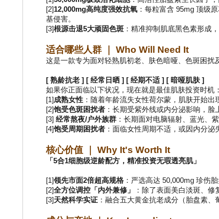
[2]
12,000mg高纯度强效抗氧
：每粒富含 95mg 顶级
基侵害。
[3]
根源击退5大顽固色斑
：精准抑制肌底黑色素形成
适合哪些人群 ｜ Who Will Need It
这是一款专为面对轻熟肌初老、肤色暗哑、色斑困扰
[ 熟龄抗老 ] [ 经常日晒 ] [ 经期不适 ] [ 暗哑肌肤 ]
如果你正面临以下状况，现在就是最佳肌肤投资时机
[1]
成熟女性
：随着年龄流失女性荷尔蒙，肌肤开始出
[2]
饱受色斑困扰者
：长期受紫外线或内分泌影响，脸
[3]
 经常熬夜/户外族群
：长期面对电脑辐射、蓝光、
[4]
饱受周期困扰者
：面临女性周期不适，或因内分泌
核心价值 ｜ Why It's Worth It
「5合1细胞级逆龄配方，精准投资无瑕透亮肌」
[1]
领先市面2倍超高规格
：严选高达 50,000mg 
[2]
全方位调控「内外兼修」
：除了表面美白淡斑、修
[3]
天然科学实证
：融合五大黄金抗老成分（胎盘素、