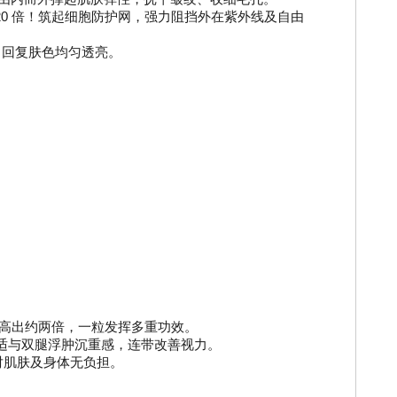
 的 20 倍！筑起细胞防护网，强力阻挡外在紫外线及自由
，回复肤色均匀透亮。
。
保健品高出约两倍，一粒发挥多重功效。
适与双腿浮肿沉重感，连带改善视力。
对肌肤及身体无负担。