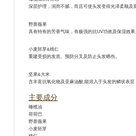
深层护理，润而不腻，而且可使头发变得光泽柔顺及
野蔷薇果
具有特有的芳香气味，有极强的抗UV功效及保湿效果
小麦胚芽&桃仁
重建受损的发质。预防分叉及防止头发晒伤。
坚果&大米
含丰富抗氧化物及亚麻油酸,能溶入于头发的鳞状表层
主要成分
橄榄油
荷荷巴
野蔷薇果
小麦胚芽
桃仁