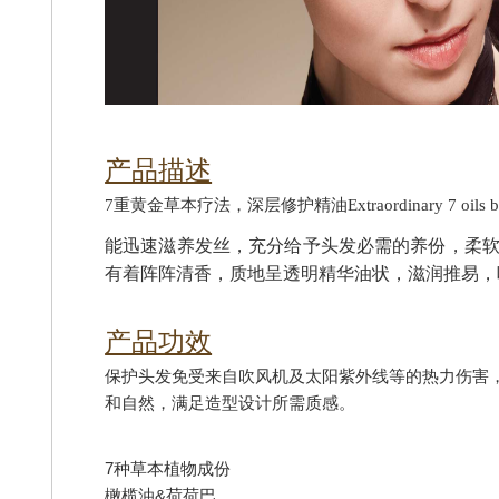
产品描述
7重黄金草本疗法，深层修护精油Extraordinary 7 oils bl
能迅速滋养发丝，充分给予头发必需的养份，柔软
有着阵阵清香，质地呈透明精华油状，滋润推易，
产品功效
保护头发免受来自吹风机及太阳紫外线等的热力伤害
和自然，满足造型设计所需质感。
7种草本植物成份
橄榄油&荷荷巴