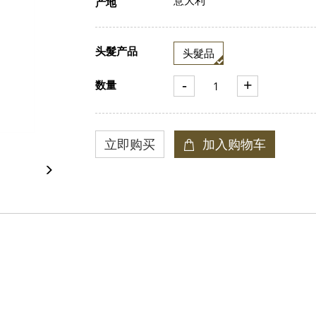
产地
头髮产品
头髮品
-
+
数量