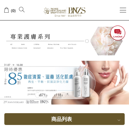
意
(
)
0
大
利
LEPO
面
膜
系
列
商品列表